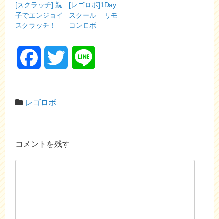
[スクラッチ] 親
[レゴロボ]1Day
子でエンジョイ
スクール – リモ
スクラッチ！
コンロボ
F
T
L
a
w
i
レゴロボ
c
i
n
e
t
e
コメントを残す
b
t
o
e
o
r