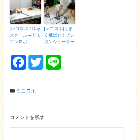
[レゴロボ]1Day
[レゴロボ]うま
スクール – リモ
く飛ばせ！ピン
コンロボ
ポンシューター
F
T
L
a
w
i
ミニロボ
c
i
n
e
t
e
コメントを残す
b
t
o
e