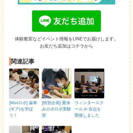
体験教室などイベント情報をLINEでお届けします。
お友だち追加はコチラから
関連記事
[Miniロボ] 歯車
[特別企画] 夏休
ウィンタースク
(ギア)を学ぼ
みロボロボ実験
ール in 合志を
う！
室
開催しました